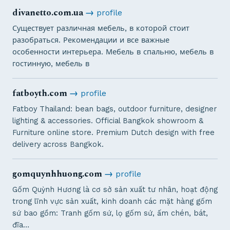
divanetto.com.ua
→
profile
Существует различная мебель, в которой стоит
разобраться. Рекомендации и все важные
особенности интерьера. Мебель в спальню, мебель в
гостинную, мебель в
fatboyth.com
→
profile
Fatboy Thailand: bean bags, outdoor furniture, designer
lighting & accessories. Official Bangkok showroom &
Furniture online store. Premium Dutch design with free
delivery across Bangkok.
gomquynhhuong.com
→
profile
Gốm Quỳnh Hương là cơ sở sản xuất tư nhân, hoạt động
trong lĩnh vực sản xuất, kinh doanh các mặt hàng gốm
sứ bao gồm: Tranh gốm sứ, lọ gốm sứ, ấm chén, bát,
đĩa…