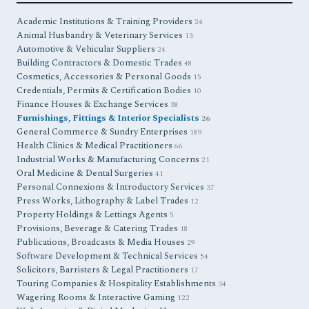
Academic Institutions & Training Providers
24
Animal Husbandry & Veterinary Services
13
Automotive & Vehicular Suppliers
24
Building Contractors & Domestic Trades
48
Cosmetics, Accessories & Personal Goods
15
Credentials, Permits & Certification Bodies
10
Finance Houses & Exchange Services
38
Furnishings, Fittings & Interior Specialists
26
General Commerce & Sundry Enterprises
189
Health Clinics & Medical Practitioners
66
Industrial Works & Manufacturing Concerns
21
Oral Medicine & Dental Surgeries
41
Personal Connexions & Introductory Services
37
Press Works, Lithography & Label Trades
12
Property Holdings & Lettings Agents
5
Provisions, Beverage & Catering Trades
18
Publications, Broadcasts & Media Houses
29
Software Development & Technical Services
54
Solicitors, Barristers & Legal Practitioners
17
Touring Companies & Hospitality Establishments
34
Wagering Rooms & Interactive Gaming
122