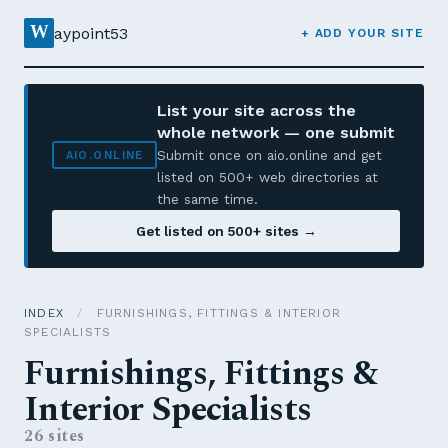
W
aypoint53
+ ADD YOUR SITE
List your site across the
whole network — one submit
Submit once on aio.online and get
AIO.ONLINE
listed on 500+ web directories at
the same time.
Get listed on 500+ sites →
INDEX
/
FURNISHINGS, FITTINGS & INTERIOR
SPECIALISTS
Furnishings, Fittings &
Interior Specialists
26 sites