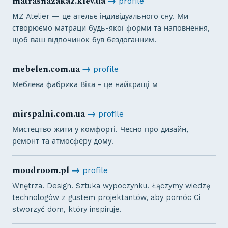
matrasnazakaz.kiev.ua
→
profile
MZ Atelier — це ательє індивідуального сну. Ми
створюємо матраци будь-якої форми та наповнення,
щоб ваш відпочинок був бездоганним.
mebelen.com.ua
→
profile
Меблева фабрика Віка - це найкращі м
mirspalni.com.ua
→
profile
Мистецтво жити у комфорті. Чесно про дизайн,
ремонт та атмосферу дому.
moodroom.pl
→
profile
Wnętrza. Design. Sztuka wypoczynku. Łączymy wiedzę
technologów z gustem projektantów, aby pomóc Ci
stworzyć dom, który inspiruje.