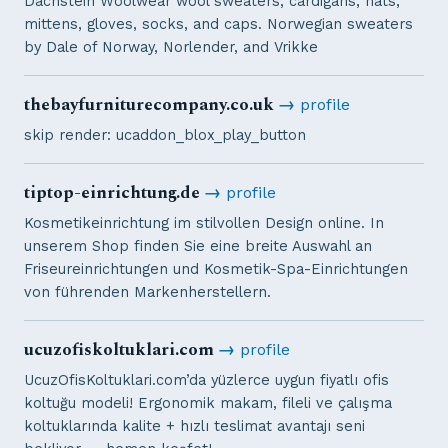
Dachstein Woolwear wool sweaters, cardigans, hats,
mittens, gloves, socks, and caps. Norwegian sweaters
by Dale of Norway, Norlender, and Vrikke
thebayfurniturecompany.co.uk
→
profile
skip render: ucaddon_blox_play_button
tiptop-einrichtung.de
→
profile
Kosmetikeinrichtung im stilvollen Design online. In
unserem Shop finden Sie eine breite Auswahl an
Friseureinrichtungen und Kosmetik-Spa-Einrichtungen
von führenden Markenherstellern.
ucuzofiskoltuklari.com
→
profile
UcuzOfisKoltuklari.com’da yüzlerce uygun fiyatlı ofis
koltuğu modeli! Ergonomik makam, fileli ve çalışma
koltuklarında kalite + hızlı teslimat avantajı seni