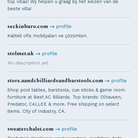
top villas! Wij helpen u graag bij het kiezen van de
beste villa!
seckinburo.com
→
profile
Kaliteli ofis mobilyaları ve çözümleri.
stolmet.uk
→
profile
No description yet.
store.aandcbilliardsandbarstools.com
→
profile
Shop pool tables, barstools, cue sticks & game room
furniture at Best AC Billiards. Top brands: Olhausen,
Predator, CALLEE & more. Free shipping on select
items. City of Industry, CA.
sweaterchalet.com
→
profile