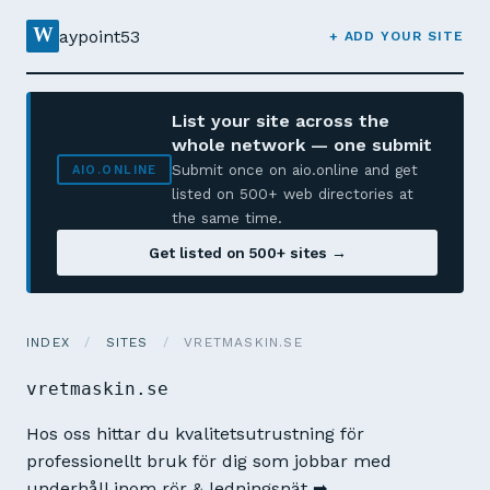
W
aypoint53
+ ADD YOUR SITE
List your site across the
whole network — one submit
Submit once on aio.online and get
AIO.ONLINE
listed on 500+ web directories at
the same time.
Get listed on 500+ sites →
INDEX
/
SITES
/
VRETMASKIN.SE
vretmaskin.se
Hos oss hittar du kvalitetsutrustning för
professionellt bruk för dig som jobbar med
underhåll inom rör & ledningsnät ➡︎