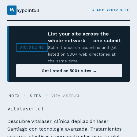
W
aypoint53
+ ADD YOUR SITE
List your site across the
whole network — one submit
Submit once on aio.online and get
AIO.ONLINE
listed on 500+ web directories at
the same time.
Get listed on 500+ sites →
INDEX
/
SITES
/
VITALASER.CL
vitalaser.cl
Descubre Vitalaser, clínica depilación láser
Santiago con tecnología avanzada. Tratamientos
seguros, efectivos y personalizados para tu piel.