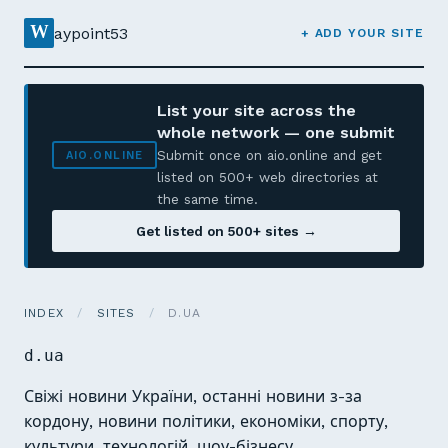
W
aypoint53
+ ADD YOUR SITE
List your site across the
whole network — one submit
Submit once on aio.online and get
AIO.ONLINE
listed on 500+ web directories at
the same time.
Get listed on 500+ sites →
INDEX
/
SITES
/
D.UA
d.ua
Свіжі новини України, останні новини з-за
кордону, новини політики, економіки, спорту,
культури, технологій, шоу-бізнесу.