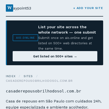
W
aypoint53
+ ADD YOUR SITE
List your site across the
whole network — one submit
Submit once on aio.online and get
AIO.ONLINE
listed on 500+ web directories at
the same time.
Get listed on 500+ sites →
INDEX
/
SITES
/
CASADEREPOUSOBRILHODOSOL.COM.BR
casaderepousobrilhodosol.com.br
Casa de repouso em São Paulo com cuidados 24h,
equipe especializada e ambiente acolhedor.